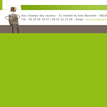
Aux champs des racines - 51 chemin du bois Basselin - 8810
Tél : 03 29 56 79 47 / 06 51 51 21 59 - Email :
auxchampsdes